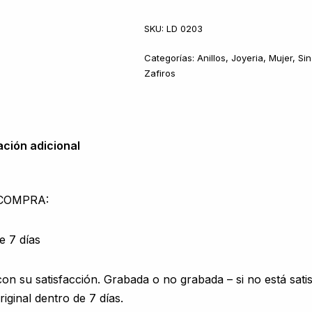
SKU:
LD 0203
Categorías:
Anillos
,
Joyeria
,
Mujer
,
Sin
Zafiros
ación adicional
 COMPRA:
e 7 días
 su satisfacción. Grabada o no grabada – si no está sati
iginal dentro de 7 días.