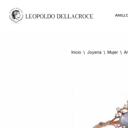
Saltar
ANILL
al
contenido
Inicio
\
Joyeria
\
Mujer
\
An