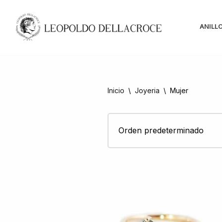
Saltar
ANILL
al
contenido
Inicio
\
Joyeria
\
Mujer