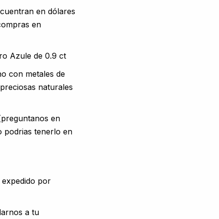
ncuentran en dólares
 compras en
ro Azule de 0.9 ct
o con metales de
 preciosas naturales
 (preguntanos en
o podrias tenerlo en
s expedido por
arnos a tu