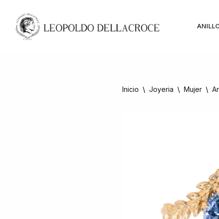
Saltar
ANILL
al
contenido
Inicio
\
Joyeria
\
Mujer
\
An