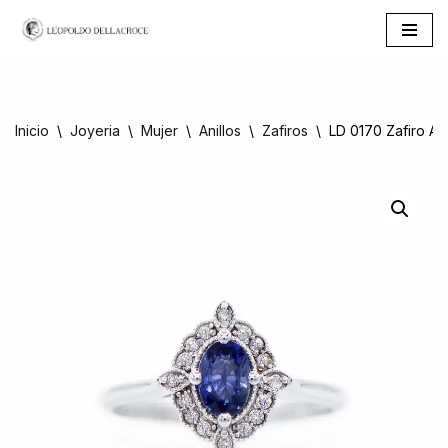
Saltar
al
contenido
Inicio
\
Joyeria
\
Mujer
\
Anillos
\
Zafiros
\
LD 0170 Zafiro Az