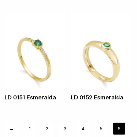
LD 0151 Esmeralda
LD 0152 Esmeralda
←
1
2
3
4
5
6