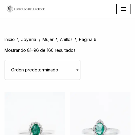
Saltar
al
contenido
Inicio
\
Joyeria
\
Mujer
\
Anillos
\
Página 6
Mostrando 81–96 de 160 resultados